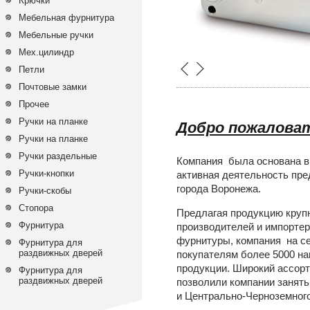
Крючки
Мебельная фурнитура
Мебельные ручки
Мех.цилиндр
Петли
Почтовые замки
Прочее
Ручки на планке
Добро пожалова
Ручки на планке
Ручки раздельные
Компания была основана в 
Ручки-кнопки
активная деятельность пре
города Воронежа.
Ручки-скобы
Стопора
Предлагая продукцию круп
Фурнитура
производителей и импортер
фурнитуры, компания на с
Фурнитура для
раздвижных дверей
покупателям более 5000 н
продукции. Широкий ассорт
Фурнитура для
раздвижных дверей
позволили компании занять
и Центрально-Черноземного