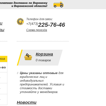
Бесплатная
доставка
по
Воронежу
и
Воронежской
области!
Телефон для связи:
и
225-76-46
+7(473)
ры
Схема проезда
Корзина
2018
0
товаров
-во
Цены указаны оптовые
для
юридических лиц и
-
индивидуальных
предпринимателей. Условия и
стоимость доставки
-
уточняйте у менеджеров.
-
Новости