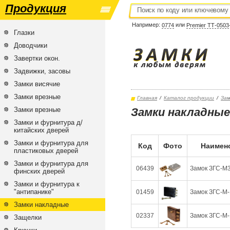
Продукция
Например:
или
0774
Premier ТТ-0503
Глазки
Доводчики
Завертки окон.
Задвижки, засовы
Замки висячие
Замки врезные
Главная
/
Каталог продукции
/
Зам
Замки врезные
Замки накладные 
Замки и фурнитура д/
китайских дверей
Замки и фурнитура для
Код
Фото
Наимен
пластиковых дверей
Замки и фурнитура для
06439
Замок ЗГС-М3 
финских дверей
Замки и фурнитура к
"антипанике"
01459
Замок ЗГС-М-1
Замки накладные
02337
Замок ЗГС-М-1
Защелки