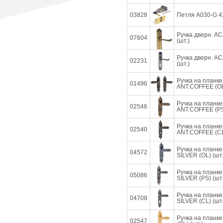
03828
Петля А030-G 4
Ручка дверн. A
07604
(шт.)
Ручка дверн. A
02231
(шт.)
Ручка на план
01496
ANT.COFFEE (OL)
Ручка на план
02546
ANT.COFFEE (PS)
Ручка на план
02540
ANT.COFFEE (СL)
Ручка на планк
04572
SILVER (OL) (шт.
Ручка на планк
05086
SILVER (PS) (шт.
Ручка на планк
04708
SILVER (СL) (шт.
Ручка на план
02547