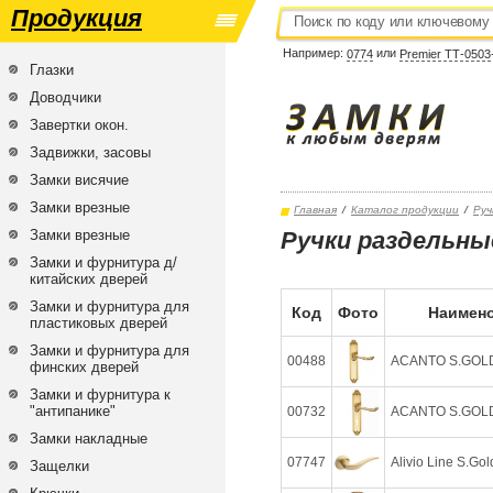
Продукция
Например:
или
0774
Premier ТТ-0503
Глазки
Доводчики
Завертки окон.
Задвижки, засовы
Замки висячие
Замки врезные
Главная
/
Каталог продукции
/
Руч
Замки врезные
Ручки раздельны
Замки и фурнитура д/
китайских дверей
Замки и фурнитура для
Код
Фото
Наимено
пластиковых дверей
Замки и фурнитура для
00488
ACANTO S.GOLD(
финских дверей
Замки и фурнитура к
"антипанике"
00732
ACANTO S.GOLD(
Замки накладные
07747
Alivio Line S.Gol
Защелки