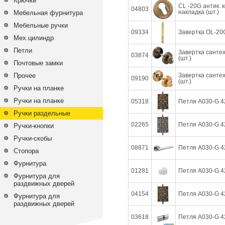
Крючки
CL -20G антик. 
04803
накладка (шт.)
Мебельная фурнитура
Мебельные ручки
09334
Завертка OL-20G
Мех.цилиндр
Петли
Завертка санте
03874
(шт.)
Почтовые замки
Прочее
Завертка санте
09190
(шт.)
Ручки на планке
Ручки на планке
05318
Петля А030-G 4
Ручки раздельные
02265
Петля А030-G 42
Ручки-кнопки
Ручки-скобы
08871
Петля А030-G 42
Стопора
Фурнитура
01281
Петля А030-G 42
Фурнитура для
раздвижных дверей
04154
Петля А030-G 4
Фурнитура для
раздвижных дверей
03618
Петля А030-G 42