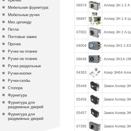
Крючки
06974
Аллюр ЗН 1-2 А 
Мебельная фурнитура
Мебельные ручки
06897
Аллюр ЗН 1-4 (ш
Мех.цилиндр
Петли
07002
Аллюр ЗН 2 А (ш
Почтовые замки
Прочее
04004
Аллюр ЗН1-1 КЗ 
Ручки на планке
Ручки на планке
08648
Аллюр ЗН1А-1М 
Ручки раздельные
04363
Алюр ЗН6А Аллю
Ручки-кнопки
Ручки-скобы
05449
Замок Аллюр ЗН 
Стопора
Фурнитура
05456
Замок Аллюр ЗН 
Фурнитура для
раздвижных дверей
05457
Замок Аллюр ЗН 
Фурнитура для
раздвижных дверей
07395
Замок Аллюр ЗН 