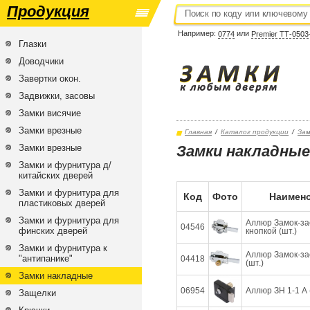
Продукция
Например:
или
0774
Premier ТТ-0503
Глазки
Доводчики
Завертки окон.
Задвижки, засовы
Замки висячие
Замки врезные
Главная
/
Каталог продукции
/
Зам
Замки врезные
Замки накладные
Замки и фурнитура д/
китайских дверей
Замки и фурнитура для
Код
Фото
Наимено
пластиковых дверей
Замки и фурнитура для
Аллюр Замок-за
04546
финских дверей
кнопкой (шт.)
Замки и фурнитура к
Аллюр Замок-зас
"антипанике"
04418
(шт.)
Замки накладные
06954
Аллюр ЗН 1-1 А 
Защелки