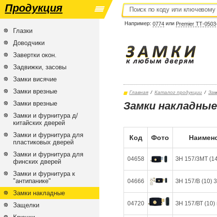
Продукция
Например:
или
0774
Premier ТТ-0503
Глазки
Доводчики
Завертки окон.
Задвижки, засовы
Замки висячие
Замки врезные
Главная
/
Каталог продукции
/
Зам
Замки врезные
Замки накладные
Замки и фурнитура д/
китайских дверей
Замки и фурнитура для
Код
Фото
Наимено
пластиковых дверей
Замки и фурнитура для
04658
ЗН 157/3МТ (14)
финских дверей
Замки и фурнитура к
"антипанике"
04666
ЗН 157/В (10) 3
Замки накладные
04720
ЗН 157/ВТ (10) 
Защелки