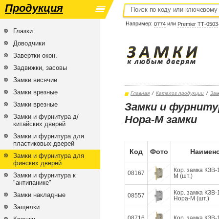
Продукция
Например:
или
0774
Premier ТТ-0503
Глазки
Доводчики
Завертки окон.
Задвижки, засовы
Замки висячие
Замки врезные
Главная
/
Каталог продукции
/
Зам
Замки врезные
Замки и фурнитур
Замки и фурнитура д/
Нора-М замки
китайских дверей
Замки и фурнитура для
пластиковых дверей
Код
Фото
Наимено
Замки и фурнитура для
финских дверей
Кор. замка КЗВ-
08167
Замки и фурнитура к
М (шт.)
"антипанике"
Кор. замка КЗВ-
Замки накладные
08557
Нора-М (шт.)
Защелки
08716
Кор. замка КЗВ-