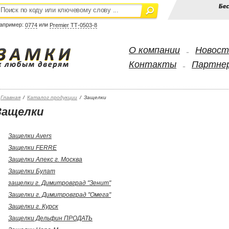
апример:
или
0774
Premier ТТ-0503-8
О компании
Новост
-
Контакты
Партне
-
Главная
/
Каталог продукции
/
Защелки
Защелки
Защелки Avers
Защелки FERRE
Защелки Апекс г. Москва
Защелки Булат
защелки г. Димитровград "Зенит"
Защелки г. Димитровград "Омега"
Защелки г. Курск
Защелки Дельфин ПРОДАТЬ