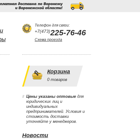
Бесплатная
доставка
по
Воронежу
и
Воронежской
области!
Телефон для связи:
и
225-76-46
+7(473)
ры
Схема проезда
Корзина
0
товаров
Цены указаны оптовые
для
юридических лиц и
индивидуальных
предпринимателей. Условия и
стоимость доставки
уточняйте у менеджеров.
Новости