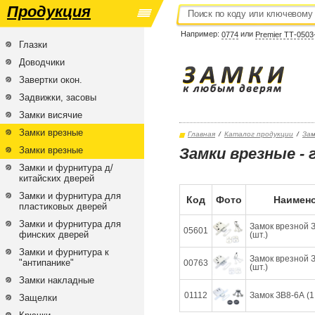
Продукция
Например:
или
0774
Premier ТТ-0503
Глазки
Доводчики
Завертки окон.
Задвижки, засовы
Замки висячие
Замки врезные
Главная
/
Каталог продукции
/
Зам
Замки врезные
Замки врезные - 
Замки и фурнитура д/
китайских дверей
Замки и фурнитура для
Код
Фото
Наимено
пластиковых дверей
Замки и фурнитура для
Замок врезной 
05601
финских дверей
(шт.)
Замки и фурнитура к
Замок врезной З
"антипанике"
00763
(шт.)
Замки накладные
01112
Замок ЗВ8-6А (1 
Защелки