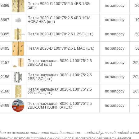
Петля B020-C 100*75*2.5 4BB-1SG
08399
по запросу
20
(шт.)
Петля B020-C 100*75*2.5 4BB-1СМ
08667
по запросу
10
НОВИНКА (шт.)
08395
Петля B020-D 100*70*2.5 L 2SС (шт.)
по запросу
50
08405
Петля B020-D 100*70*2.5 L МАС (шт.)
по запросу
50
Петля накладная B020-U100*75*2.5
02157
по запросу
20\
2BB-1AB (шт.)
Петля накладная B020-U100*75*2.5
02158
по запросу
20\
2BB-1SC (шт.)
Петля накладная B020-U100*75*2.5
02168
по запросу
20\
2BB-1SG (шт.)
Петля накладная B020-U100*75*2.5
08469
по запросу
2BB-1СМ НОВИНКА (шт.)
дин из основных принципов нашей компании — индивидуальный подход к ка
лиенту, поэтому система скидок и условия отгрузок разрабатываются