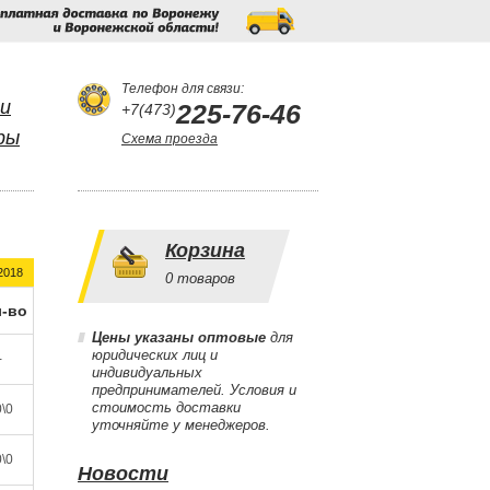
Бесплатная
доставка
по
Воронежу
и
Воронежской
области!
Телефон для связи:
и
225-76-46
+7(473)
ры
Схема проезда
Корзина
2018
0
товаров
-во
Цены указаны оптовые
для
юридических лиц и
-
индивидуальных
предпринимателей. Условия и
стоимость доставки
\0
уточняйте у менеджеров.
\0
Новости