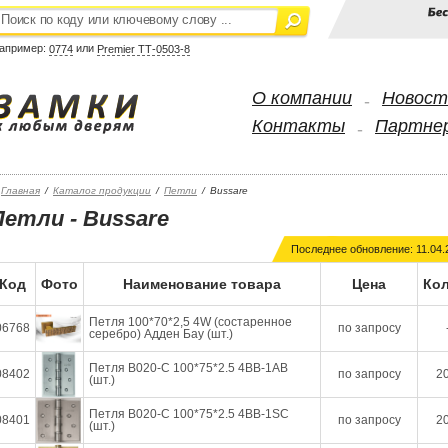
апример:
или
0774
Premier ТТ-0503-8
О компании
Новост
-
Контакты
Партне
-
Главная
/
Каталог продукции
/
Петли
/
Bussare
Петли - Bussare
Последнее обновление: 11.04.
Код
Фото
Наименование товара
Цена
Кол
Петля 100*70*2,5 4W (состаренное
06768
по запросу
серебро) Адден Бау (шт.)
Петля B020-C 100*75*2.5 4BB-1AB
08402
по запросу
20
(шт.)
Петля B020-C 100*75*2.5 4BB-1SC
08401
по запросу
20
(шт.)