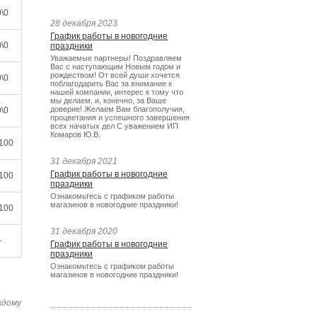
\0
28 декабря 2023
График работы в новогодние
\0
праздники
Уважаемые партнеры! Поздравляем
Вас с наступающим Новым годом и
рождеством! От всей души хочется
\0
поблагодарить Вас за внимание к
нашей компании, интерес к тому что
мы делаем, и, конечно, за Ваше
доверие! Желаем Вам благополучия,
\0
процветания и успешного завершения
всех начатых дел С уважением ИП
Комаров Ю.В.
100
31 декабря 2021
График работы в новогодние
100
праздники
Ознакомьтесь с графиком работы
магазинов в новогодние праздники!
100
31 декабря 2020
-
График работы в новогодние
праздники
Ознакомьтесь с графиком работы
магазинов в новогодние праздники!
ждому