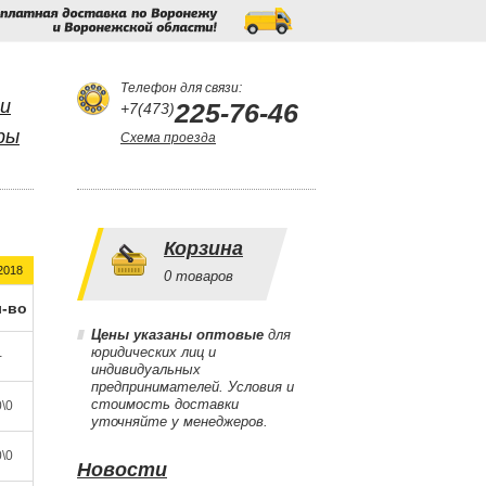
Бесплатная
доставка
по
Воронежу
и
Воронежской
области!
Телефон для связи:
и
225-76-46
+7(473)
ры
Схема проезда
Корзина
2018
0
товаров
-во
Цены указаны оптовые
для
юридических лиц и
-
индивидуальных
предпринимателей. Условия и
стоимость доставки
\0
уточняйте у менеджеров.
\0
Новости