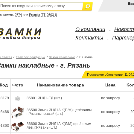
апример:
или
0774
Premier ТТ-0503-8
О компании
Новост
-
Контакты
Партне
-
Главная
/
Каталог продукции
/
Замки накладные
/
г. Рязань
Замки накладные - г. Рязань
Последнее обновление: 11.04.
Код
Фото
Наименование товара
Цена
Кол
08179
85801 ЗНД1-ЕД (шт.)
по запросу
86500 Замок ЗНД1А К(П/М) цеп/полим.
08466
по запросу
20
г.Рязань правый (шт.)
86600 Замок ЗНД1А К(Л/М) цеп/полим.
01363
по запросу
20
лев. г.Рязань (шт.)