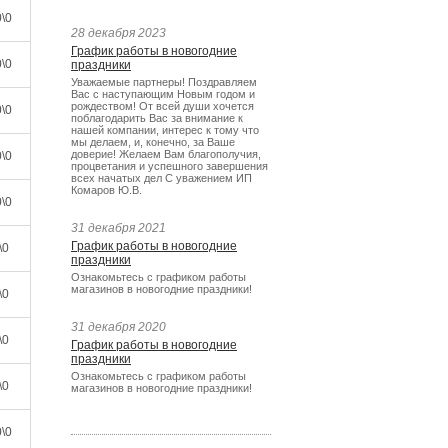
\0
28 декабря 2023
График работы в новогодние
\0
праздники
Уважаемые партнеры! Поздравляем
Вас с наступающим Новым годом и
рождеством! От всей души хочется
\0
поблагодарить Вас за внимание к
нашей компании, интерес к тому что
мы делаем, и, конечно, за Ваше
доверие! Желаем Вам благополучия,
\0
процветания и успешного завершения
всех начатых дел С уважением ИП
Комаров Ю.В.
\0
31 декабря 2021
График работы в новогодние
\0
праздники
Ознакомьтесь с графиком работы
магазинов в новогодние праздники!
\0
31 декабря 2020
\0
График работы в новогодние
праздники
Ознакомьтесь с графиком работы
\0
магазинов в новогодние праздники!
\0