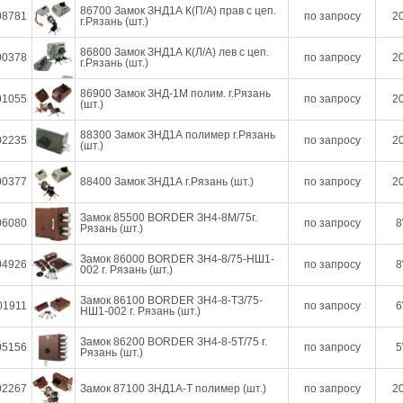
86700 Замок ЗНД1А К(П/А) прав с цеп.
08781
по запросу
20
г.Рязань (шт.)
86800 Замок ЗНД1А К(Л/А) лев с цеп.
00378
по запросу
20
г.Рязань (шт.)
86900 Замок ЗНД-1М полим. г.Рязань
01055
по запросу
20
(шт.)
88300 Замок ЗНД1А полимер г.Рязань
02235
по запросу
20
(шт.)
00377
88400 Замок ЗНД1А г.Рязань (шт.)
по запросу
20
Замок 85500 BORDER ЗН4-8М/75г.
06080
по запросу
8
Рязань (шт.)
Замок 86000 BORDER ЗН4-8/75-НШ1-
04926
по запросу
8
002 г. Рязань (шт.)
Замок 86100 BORDER ЗН4-8-ТЗ/75-
01911
по запросу
6
НШ1-002 г. Рязань (шт.)
Замок 86200 BORDER ЗН4-8-5Т/75 г.
05156
по запросу
5
Рязань (шт.)
02267
Замок 87100 ЗНД1А-Т полимер (шт.)
по запросу
20