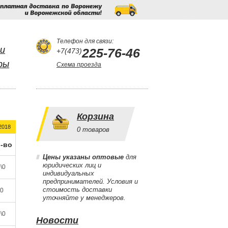
Бесплатная
доставка
по
Воронежу
и
Воронежской
области!
Телефон для связи:
и
225-76-46
+7(473)
ры
Схема проезда
Корзина
2018
0
товаров
-во
Цены указаны оптовые
для
юридических лиц и
\0
индивидуальных
предпринимателей. Условия и
стоимость доставки
\0
уточняйте у менеджеров.
\0
Новости