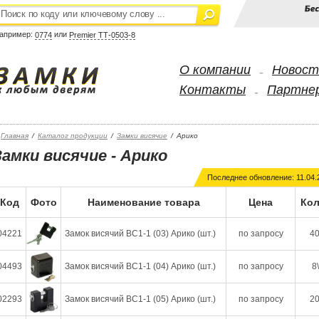
апример:
или
0774
Premier ТТ-0503-8
О компании
Новост
-
Контакты
Партне
-
Главная
/
Каталог продукции
/
Замки висячие
/
Арико
Замки висячие - Арико
Последнее обновление: 11.04.
Код
Фото
Наименование товара
Цена
Кол
04221
Замок висячий ВС1-1 (03) Арико (шт.)
по запросу
40
04493
Замок висячий ВС1-1 (04) Арико (шт.)
по запросу
8
02293
Замок висячий ВС1-1 (05) Арико (шт.)
по запросу
20