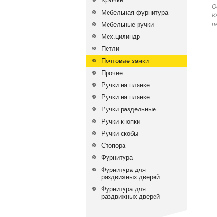
Крючки
О
Мебельная фурнитура
К
Мебельные ручки
п
Мех.цилиндр
Петли
Почтовые замки
Прочее
Ручки на планке
Ручки на планке
Ручки раздельные
Ручки-кнопки
Ручки-скобы
Стопора
Фурнитура
Фурнитура для
раздвижных дверей
Фурнитура для
раздвижных дверей