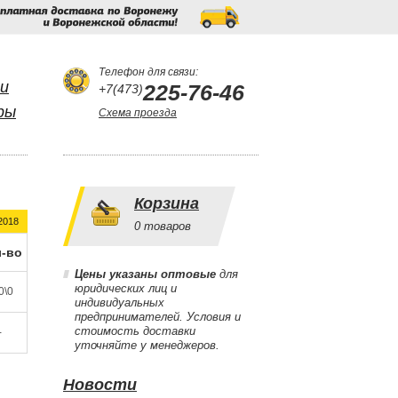
Бесплатная
доставка
по
Воронежу
и
Воронежской
области!
Телефон для связи:
и
225-76-46
+7(473)
ры
Схема проезда
Корзина
2018
0
товаров
-во
Цены указаны оптовые
для
юридических лиц и
0\0
индивидуальных
предпринимателей. Условия и
стоимость доставки
-
уточняйте у менеджеров.
Новости