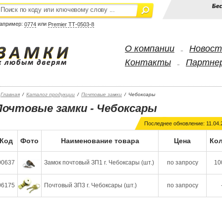
апример:
или
0774
Premier ТТ-0503-8
О компании
Новост
-
Контакты
Партне
-
Главная
/
Каталог продукции
/
Почтовые замки
/
Чебоксары
Почтовые замки - Чебоксары
Последнее обновление: 11.04.
Код
Фото
Наименование товара
Цена
Кол
00637
Замок почтовый ЗП1 г. Чебоксары (шт.)
по запросу
10
06175
Почтовый ЗП3 г. Чебоксары (шт.)
по запросу