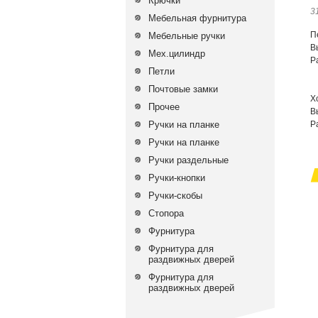
Крючки
3
Мебельная фурнитура
П
Мебельные ручки
В
Мех.цилиндр
Р
Петли
3
Почтовые замки
Х
Прочее
В
Ручки на планке
Р
3
Ручки на планке
Ручки раздельные
Ручки-кнопки
Ручки-скобы
Стопора
Фурнитура
Фурнитура для
раздвижных дверей
Фурнитура для
раздвижных дверей