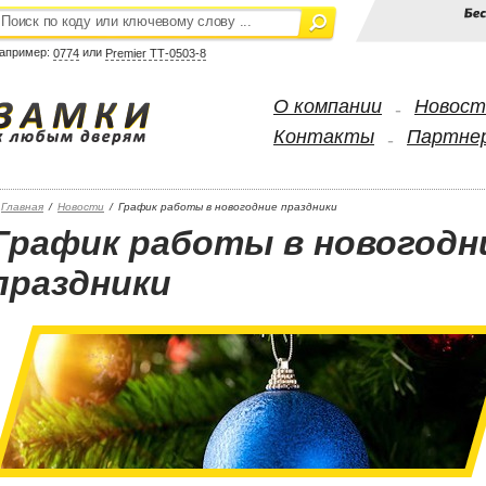
апример:
или
0774
Premier ТТ-0503-8
О компании
Новост
-
Контакты
Партне
-
Главная
/
Новости
/
График работы в новогодние праздники
График работы в новогодн
праздники