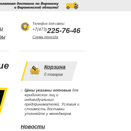
Бесплатная
доставка
по
Воронежу
и
Воронежской
области!
Телефон для связи:
и
225-76-46
+7(473)
ры
Схема проезда
ие
Корзина
0
товаров
Цены указаны оптовые
для
юридических лиц и
индивидуальных
предпринимателей. Условия и
стоимость доставки
уточняйте у менеджеров.
Новости