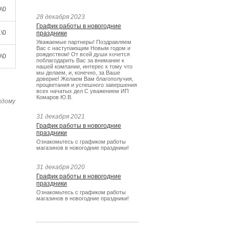
\0
28 декабря 2023
График работы в новогодние
\0
праздники
Уважаемые партнеры! Поздравляем
Вас с наступающим Новым годом и
рождеством! От всей души хочется
\0
поблагодарить Вас за внимание к
нашей компании, интерес к тому что
мы делаем, и, конечно, за Ваше
доверие! Желаем Вам благополучия,
процветания и успешного завершения
всех начатых дел С уважением ИП
Комаров Ю.В.
ждому
31 декабря 2021
График работы в новогодние
праздники
Ознакомьтесь с графиком работы
магазинов в новогодние праздники!
31 декабря 2020
График работы в новогодние
праздники
Ознакомьтесь с графиком работы
магазинов в новогодние праздники!