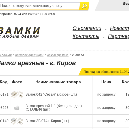
апример:
или
0774
Premier ТТ-0503-8
О компании
Новост
-
Контакты
Партне
-
Главная
/
Каталог продукции
/
Замки врезные
/
г. Киров
Замки врезные - г. Киров
Последнее обновление: 11.04.
Код
Фото
Наименование товара
Цена
Кол
00171
Замок 042 "Сезам" г.Киров (шт.)
по запросу
19
Замок врезной 1-1 (без цилиндра)
08253
по запросу
30
(СТАЛЬФ) (шт.)
01149
Замок ЗВ 074 г. Киров (шт.)
по запросу
30