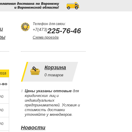
Бесплатная
доставка
по
Воронежу
и
Воронежской
области!
Телефон для связи:
и
225-76-46
+7(473)
ры
Схема проезда
Корзина
2018
0
товаров
-во
Цены указаны оптовые
для
юридических лиц и
\0
индивидуальных
предпринимателей. Условия и
стоимость доставки
\0
уточняйте у менеджеров.
\0
Новости