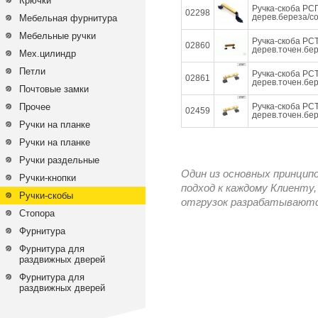
Крючки
Ручка-скоба РС
02298
дерев.береза/со
Мебельная фурнитура
Мебельные ручки
Ручка-скоба РС
02860
дерев.точен.бер
Мех.цилиндр
Петли
Ручка-скоба РС
02861
дерев.точен.бер
Почтовые замки
Прочее
Ручка-скоба РС
02459
дерев.точен.бер
Ручки на планке
Ручки на планке
Ручки раздельные
Один из основных принцип
Ручки-кнопки
подход к каждому Клиенту,
Ручки-скобы
отгрузок разрабатываются
Стопора
Фурнитура
Фурнитура для
раздвижных дверей
Фурнитура для
раздвижных дверей