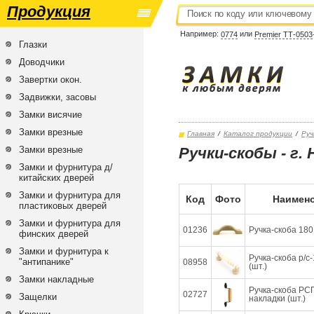
Продукция
Например:
или
0774
Premier ТТ-0503
Глазки
Доводчики
Завертки окон.
Задвижки, засовы
Замки висячие
Замки врезные
Главная
/
Каталог продукции
/
Руч
Замки врезные
Ручки-скобы - г. 
Замки и фурнитура д/
китайских дверей
Замки и фурнитура для
Код
Фото
Наимено
пластиковых дверей
Замки и фурнитура для
01236
Ручка-скоба 180
финских дверей
Замки и фурнитура к
Ручка-скоба р/с
"антипанике"
08958
(шт.)
Замки накладные
Ручка-скоба РСП
02727
Защелки
накладки (шт.)