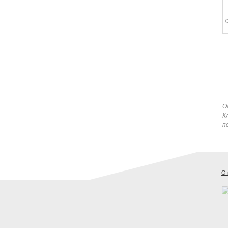
О
К
п
О 