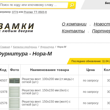
апример:
или
0774
Premier ТТ-0503-8
О компании
Новост
-
Контакты
Партне
-
Главная
/
Каталог продукции
/
Фурнитура
/
Нора-М
Фурнитура - Нора-М
Последнее обновление: 11.04.
Код
Фото
Наименование товара
Цена
Кол
Решетка вент. 100х200 мм (ст.медь) с
06507
по запросу
30
сеткой (шт.)
Решетка вент. 150х150 мм (бел) с
01978
по запросу
30
сеткой (шт.)
Решетка вент. 150х150 мм (желт) с
02576
по запросу
30
сеткой (шт.)