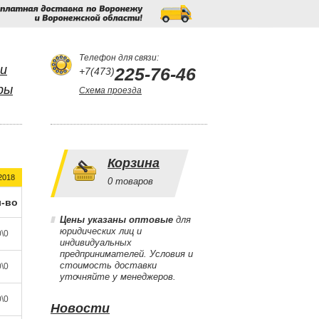
Бесплатная
доставка
по
Воронежу
и
Воронежской
области!
Телефон для связи:
и
225-76-46
+7(473)
ры
Схема проезда
Корзина
2018
0
товаров
-во
Цены указаны оптовые
для
юридических лиц и
\0
индивидуальных
предпринимателей. Условия и
стоимость доставки
\0
уточняйте у менеджеров.
\0
Новости