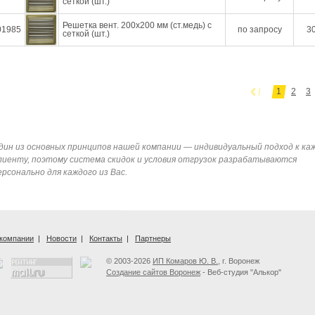
сеткой (шт.)
Решетка вент. 200х200 мм (ст.медь) с
01985
по запросу
30
сеткой (шт.)
1
2
3
дин из основных принципов нашей компании — индивидуальный подход к ка
лиенту, поэтому система скидок и условия отгрузок разрабатываются
ерсонально для каждого из Вас.
компании
|
Новости
|
Контакты
|
Партнеры
© 2003-2026
ИП Комаров Ю. В.
, г. Воронеж
Создание сайтов Воронеж
- Веб-студия "Алькор"