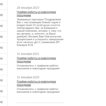
\0
28 декабря 2023
График работы в новогодние
\0
праздники
Уважаемые партнеры! Поздравляем
Вас с наступающим Новым годом и
рождеством! От всей души хочется
\0
поблагодарить Вас за внимание к
нашей компании, интерес к тому что
мы делаем, и, конечно, за Ваше
доверие! Желаем Вам благополучия,
\0
процветания и успешного завершения
всех начатых дел С уважением ИП
Комаров Ю.В.
\0
31 декабря 2021
График работы в новогодние
\0
праздники
Ознакомьтесь с графиком работы
магазинов в новогодние праздники!
\0
31 декабря 2020
\0
График работы в новогодние
праздники
Ознакомьтесь с графиком работы
\0
магазинов в новогодние праздники!
\0