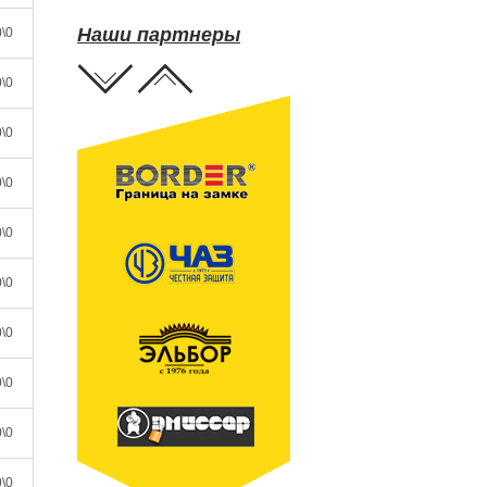
Наши партнеры
\0
\0
\0
\0
\0
\0
\0
\0
\0
\0