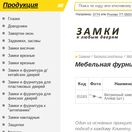
Продукция
Например:
или
0774
Premier ТТ-0503
Глазки
Доводчики
Завертки окон.
Задвижки, засовы
Замки висячие
Замки врезные
Главная
/
Каталог продукции
/
Меб
Замки врезные
Мебельная фурни
Замки и фурнитура д/
китайских дверей
Замки и фурнитура для
Код
Фото
Наимено
пластиковых дверей
Замки и фурнитура для
Витринный замок
01183
финских дверей
Аллюр (шт.)
Замки и фурнитура к
"антипанике"
Замки накладные
Один из основных принцип
Защелки
подход к каждому Клиенту,