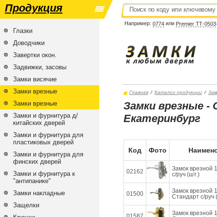
Продукция
Например:
или
0774
Premier ТТ-0503
Глазки
Доводчики
Завертки окон.
Задвижки, засовы
Замки висячие
Замки врезные
Главная
/
Каталог продукции
/
Зам
Замки врезные
Замки врезные -
Замки и фурнитура д/
Екатеринбург
китайских дверей
Замки и фурнитура для
пластиковых дверей
Код
Фото
Наимено
Замки и фурнитура для
финских дверей
Замок врезной 
02162
Замки и фурнитура к
с/руч (шт.)
"антипанике"
Замок врезной 
Замки накладные
01500
Стандарт с/руч (
Защелки
Замок врезной 
01587