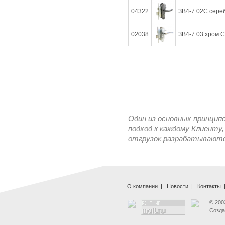
04322
ЗВ4-7.02С сереб
02038
ЗВ4-7.03 хром С
Один из основных принцип
подход к каждому Клиенту,
отгрузок разрабатываются
О компании
|
Новости
|
Контакты
© 200
Созда