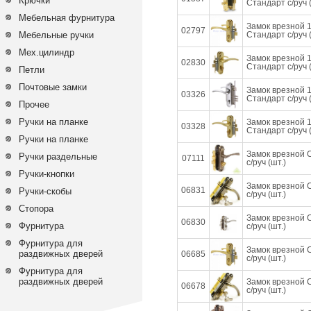
Крючки
Стандарт с/руч (
Мебельная фурнитура
Замок врезной 
02797
Мебельные ручки
Стандарт с/руч (
Мех.цилиндр
Замок врезной 
02830
Стандарт с/руч (
Петли
Почтовые замки
Замок врезной 
03326
Стандарт с/руч (
Прочее
Ручки на планке
Замок врезной 
03328
Стандарт с/руч (
Ручки на планке
Замок врезной 
Ручки раздельные
07111
с/руч (шт.)
Ручки-кнопки
Замок врезной 
06831
Ручки-скобы
с/руч (шт.)
Стопора
Замок врезной 
06830
Фурнитура
с/руч (шт.)
Фурнитура для
Замок врезной 
раздвижных дверей
06685
с/руч (шт.)
Фурнитура для
раздвижных дверей
Замок врезной 
06678
с/руч (шт.)