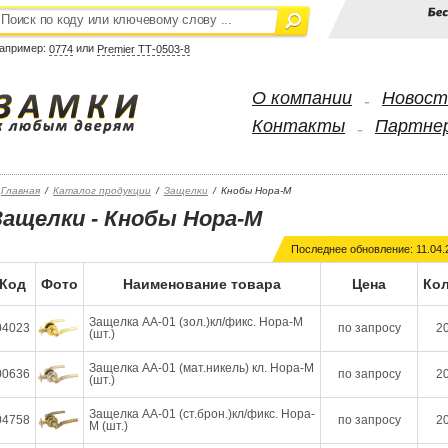
апример:
или
0774
Premier ТТ-0503-8
О компании
Новост
-
Контакты
Партне
-
Главная
/
Каталог продукции
/
Защелки
/
Кнобы Нора-М
Защелки - Кнобы Нора-М
Последнее обновление: 11.04.
Код
Фото
Наименование товара
Цена
Кол
Защелка АА-01 (зол.)кл/фикс. Нора-М
04023
по запросу
20
(шт.)
Защелка АА-01 (мат.никель) кл. Нора-М
00636
по запросу
20
(шт.)
Защелка АА-01 (ст.брон.)кл/фикс. Нора-
04758
по запросу
20
М (шт.)