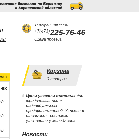
Бесплатная
доставка
по
Воронежу
и
Воронежской
области!
Телефон для связи:
и
225-76-46
+7(473)
ры
Схема проезда
Корзина
2018
0
товаров
-во
Цены указаны оптовые
для
юридических лиц и
\0
индивидуальных
предпринимателей. Условия и
стоимость доставки
\0
уточняйте у менеджеров.
\0
Новости