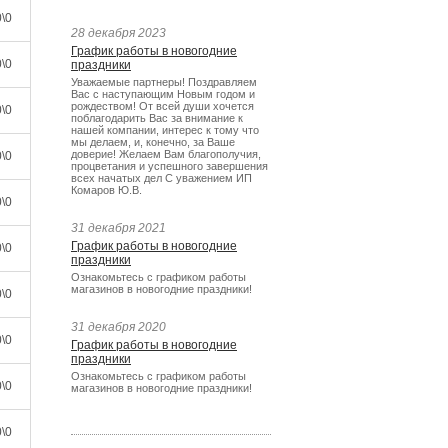
\0
28 декабря 2023
График работы в новогодние
\0
праздники
Уважаемые партнеры! Поздравляем
Вас с наступающим Новым годом и
рождеством! От всей души хочется
\0
поблагодарить Вас за внимание к
нашей компании, интерес к тому что
мы делаем, и, конечно, за Ваше
доверие! Желаем Вам благополучия,
\0
процветания и успешного завершения
всех начатых дел С уважением ИП
Комаров Ю.В.
\0
31 декабря 2021
График работы в новогодние
\0
праздники
Ознакомьтесь с графиком работы
магазинов в новогодние праздники!
\0
31 декабря 2020
\0
График работы в новогодние
праздники
Ознакомьтесь с графиком работы
\0
магазинов в новогодние праздники!
\0