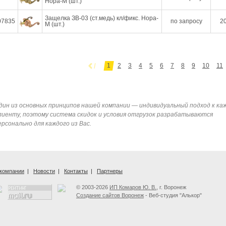
Нора-М (шт.)
Защелка ЗВ-03 (ст.медь) кл/фикс. Нора-
07835
по запросу
20
М (шт.)
1
2
3
4
5
6
7
8
9
10
11
дин из основных принципов нашей компании — индивидуальный подход к ка
лиенту, поэтому система скидок и условия отгрузок разрабатываются
ерсонально для каждого из Вас.
компании
|
Новости
|
Контакты
|
Партнеры
© 2003-2026
ИП Комаров Ю. В.
, г. Воронеж
Создание сайтов Воронеж
- Веб-студия "Алькор"