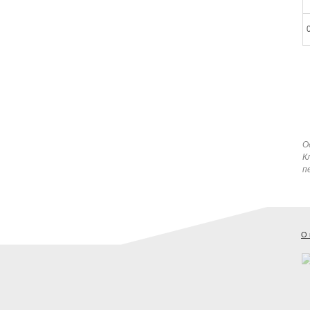
О
К
п
О 