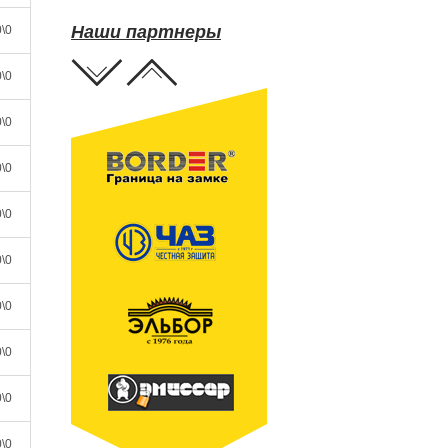
Наши партнеры
\0
\0
\0
\0
\0
\0
\0
\0
\0
\0