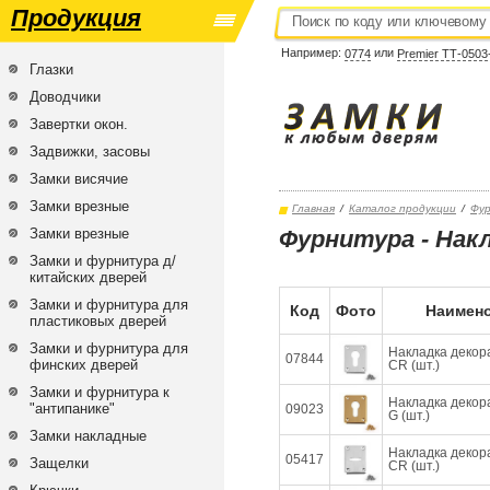
Продукция
Например:
или
0774
Premier ТТ-0503
Глазки
Доводчики
Завертки окон.
Задвижки, засовы
Замки висячие
Замки врезные
Главная
/
Каталог продукции
/
Фу
Замки врезные
Фурнитура - Нак
Замки и фурнитура д/
китайских дверей
Замки и фурнитура для
Код
Фото
Наимено
пластиковых дверей
Замки и фурнитура для
Накладка декор
07844
финских дверей
CR (шт.)
Замки и фурнитура к
Накладка декор
"антипанике"
09023
G (шт.)
Замки накладные
Накладка декор
05417
Защелки
CR (шт.)