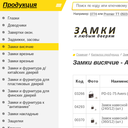
Продукция
Например:
или
0774
Premier ТТ-0503
Глазки
Доводчики
Завертки окон.
Задвижки, засовы
Замки висячие
Замки врезные
Главная
/
Каталог продукции
/
Зам
Замки врезные
Замки висячие -
Замки и фурнитура д/
китайских дверей
Замки и фурнитура для
Код
Фото
Наимено
пластиковых дверей
Замки и фурнитура для
03266
PD-01-75 Avers (
финских дверей
Замки и фурнитура к
Замок навесной
"антипанике"
04293
(240/12) (шт.)
Замки накладные
Замок навесной
00370
Защелки
(360/12) (шт.)