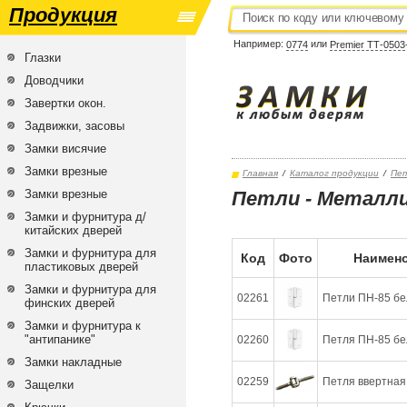
Продукция
Например:
или
0774
Premier ТТ-0503
Глазки
Доводчики
Завертки окон.
Задвижки, засовы
Замки висячие
Замки врезные
Главная
/
Каталог продукции
/
Пе
Замки врезные
Петли - Металл
Замки и фурнитура д/
китайских дверей
Замки и фурнитура для
Код
Фото
Наимено
пластиковых дверей
Замки и фурнитура для
02261
Петли ПН-85 бел
финских дверей
Замки и фурнитура к
"антипанике"
02260
Петля ПН-85 бел
Замки накладные
02259
Петля ввертная 
Защелки