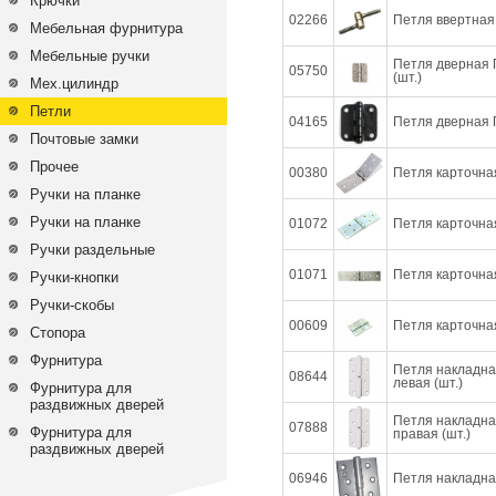
Крючки
02266
Петля ввертная 
Мебельная фурнитура
Мебельные ручки
Петля дверная 
05750
(шт.)
Мех.цилиндр
Петли
04165
Петля дверная 
Почтовые замки
Прочее
00380
Петля карточная
Ручки на планке
Ручки на планке
01072
Петля карточная
Ручки раздельные
01071
Петля карточная
Ручки-кнопки
Ручки-скобы
00609
Петля карточная
Стопора
Фурнитура
Петля накладна
08644
левая (шт.)
Фурнитура для
раздвижных дверей
Петля накладна
07888
Фурнитура для
правая (шт.)
раздвижных дверей
06946
Петля накладна