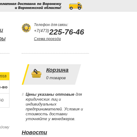
Бесплатная
доставка
по
Воронежу
и
Воронежской
области!
Телефон для связи:
и
225-76-46
+7(473)
ры
Схема проезда
Корзина
2018
0
товаров
-во
Цены указаны оптовые
для
юридических лиц и
\0
индивидуальных
предпринимателей. Условия и
стоимость доставки
уточняйте у менеджеров.
ждому
Новости