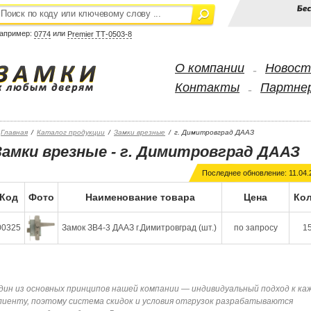
апример:
или
0774
Premier ТТ-0503-8
О компании
Новост
-
Контакты
Партне
-
Главная
/
Каталог продукции
/
Замки врезные
/
г. Димитровград ДААЗ
Замки врезные - г. Димитровград ДААЗ
Последнее обновление: 11.04.
Код
Фото
Наименование товара
Цена
Кол
00325
Замок ЗВ4-3 ДААЗ г.Димитровград (шт.)
по запросу
15
дин из основных принципов нашей компании — индивидуальный подход к ка
лиенту, поэтому система скидок и условия отгрузок разрабатываются