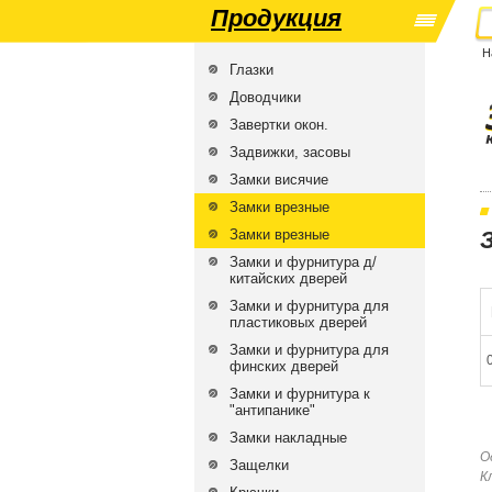
Продукция
Н
Глазки
Доводчики
Завертки окон.
Задвижки, засовы
Замки висячие
Замки врезные
Замки врезные
Замки и фурнитура д/
китайских дверей
Замки и фурнитура для
пластиковых дверей
Замки и фурнитура для
финских дверей
Замки и фурнитура к
"антипанике"
Замки накладные
О
Защелки
К