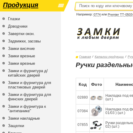
Продукция
Например:
или
0774
Premier ТТ-0503
Глазки
Доводчики
Завертки окон.
Задвижки, засовы
Замки висячие
Замки врезные
Главная
/
Каталог продукции
/
Руч
Замки врезные
Ручки раздельные
Замки и фурнитура д/
китайских дверей
Замки и фурнитура для
Код
Фото
Наимено
пластиковых дверей
Замки и фурнитура для
Накладка под е
02880
финских дверей
(шт.)
Замки и фурнитура к
Накладка под ф
"антипанике"
07084
01/03 ) (шт.)
Замки накладные
Ручки раздельн
07855
Защелки
02) (шт.)