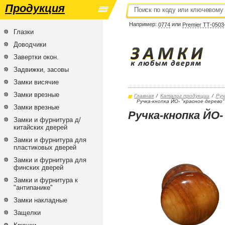
Продукция
Например:
или
0774
Premier ТТ-0503
Глазки
Доводчики
Завертки окон.
Задвижки, засовы
Замки висячие
Замки врезные
Главная
/
Каталог продукции
/
Руч
Ручка-кнопка ЙО- "красное дерево"
Замки врезные
Ручка-кнопка ЙО-
Замки и фурнитура д/
китайских дверей
Замки и фурнитура для
пластиковых дверей
Замки и фурнитура для
финских дверей
Замки и фурнитура к
"антипанике"
Замки накладные
Защелки