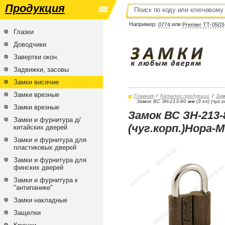
Продукция
Например:
или
0774
Premier ТТ-0503
Глазки
Доводчики
Завертки окон.
Задвижки, засовы
Замки висячие
Замки врезные
Главная
/
Каталог продукции
/
Зам
Замок ВС ЗН-213-80 мм (3 кл) (чуг.
Замки врезные
Замок ВС ЗН-213-8
Замки и фурнитура д/
(чуг.корп.)Нора-М
китайских дверей
Замки и фурнитура для
пластиковых дверей
Замки и фурнитура для
финских дверей
Замки и фурнитура к
"антипанике"
Замки накладные
Защелки