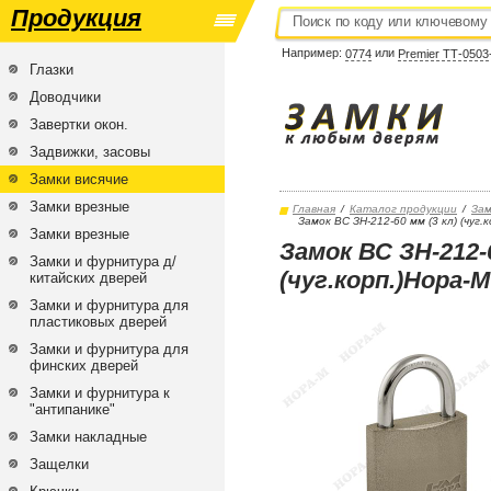
Продукция
Например:
или
0774
Premier ТТ-0503
Глазки
Доводчики
Завертки окон.
Задвижки, засовы
Замки висячие
Замки врезные
Главная
/
Каталог продукции
/
Зам
Замок ВС ЗН-212-60 мм (3 кл) (чуг.
Замки врезные
Замок ВС ЗН-212-6
Замки и фурнитура д/
(чуг.корп.)Нора-М
китайских дверей
Замки и фурнитура для
пластиковых дверей
Замки и фурнитура для
финских дверей
Замки и фурнитура к
"антипанике"
Замки накладные
Защелки