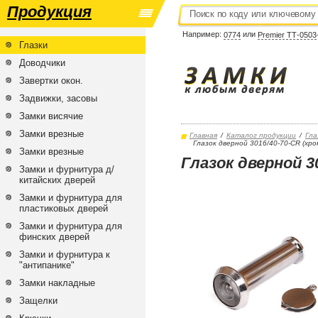
Продукция
Например:
или
0774
Premier ТТ-0503
Глазки
Доводчики
Завертки окон.
Задвижки, засовы
Замки висячие
Замки врезные
Главная
/
Каталог продукции
/
Гла
Глазок дверной 3016/40-70-CR (хром
Замки врезные
Глазок дверной 30
Замки и фурнитура д/
китайских дверей
Замки и фурнитура для
пластиковых дверей
Замки и фурнитура для
финских дверей
Замки и фурнитура к
"антипанике"
Замки накладные
Защелки