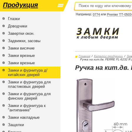
Продукция
Например:
или
0774
Premier ТТ-0503
Глазки
Доводчики
Завертки окон.
Задвижки, засовы
Замки висячие
Замки врезные
Главная
/
Каталог продукции
/
Зам
Ручка на кит.дв. FERRE FL-6232 R 
Замки врезные
Ручка на кит.дв.
Замки и фурнитура д/
китайских дверей
Замки и фурнитура для
пластиковых дверей
Замки и фурнитура для
финских дверей
Замки и фурнитура к
"антипанике"
Замки накладные
Защелки