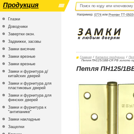
Продукция
Например:
или
0774
Premier ТТ-0503
Глазки
Доводчики
Завертки окон.
Задвижки, засовы
Замки висячие
Замки врезные
Главная
/
Каталог продукции
/
Пе
Петля ПН125/1ВВ-CR PВ золото пр
Замки врезные
Петля ПН125/1ВВ
Замки и фурнитура д/
китайских дверей
Замки и фурнитура для
пластиковых дверей
Замки и фурнитура для
финских дверей
Замки и фурнитура к
"антипанике"
Замки накладные
Защелки